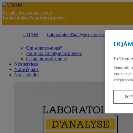
Faculté de communication
Laboratoire d'analyse de presse
UQAM
Laboratoire d'analyse de presse
Nous join
Qui sommes-nous?
Pourquoi l’analyse de presse?
Ce qui nous distingue
Préférence
Nos services
Nous utilis
Notre équipe
votre expér
Nous joindre
fréquentati
Préf