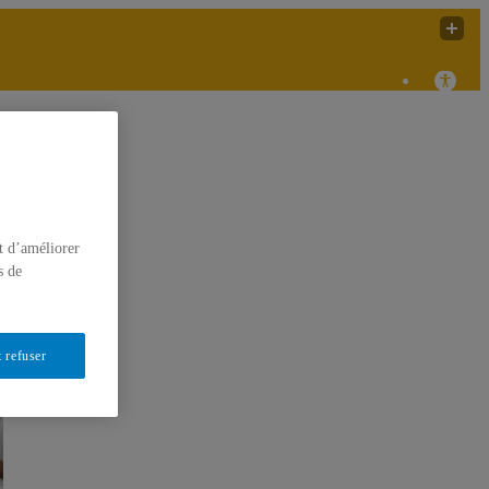
esse
t d’améliorer
s de
 refuser